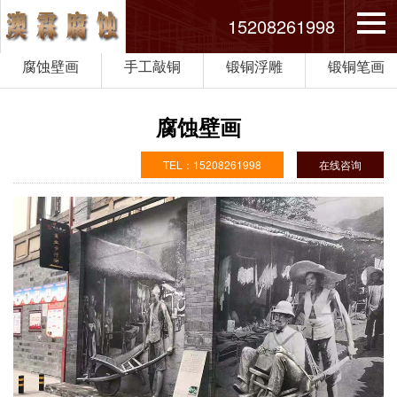
15208261998
腐蚀壁画
手工敲铜
锻铜浮雕
锻铜笔画
腐蚀壁画
TEL：15208261998
在线咨询