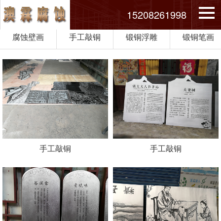
15208261998
腐蚀壁画
手工敲铜
锻铜浮雕
锻铜笔画
手工敲铜
手工敲铜