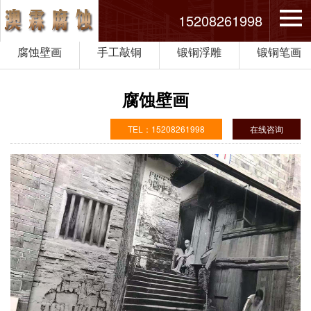
15208261998
腐蚀壁画
手工敲铜
锻铜浮雕
锻铜笔画
腐蚀壁画
TEL：15208261998
在线咨询