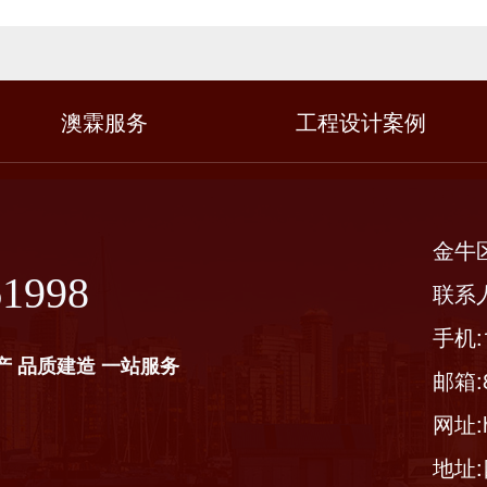
澳霖服务
工程设计案例
金牛
61998
联系
手机:1
产 品质建造 一站服务
邮箱:8
网址:ht
地址