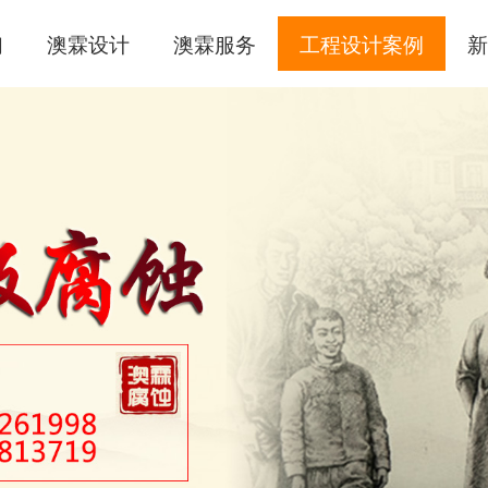
们
澳霖设计
澳霖服务
工程设计案例
新
腐蚀壁画
手工敲铜
锻铜浮雕
锻铜笔画
锻铜圆雕
不锈钢雕塑