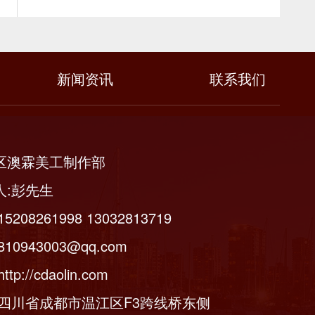
新闻资讯
联系我们
区澳霖美工制作部
人:彭先生
5208261998 13032813719
10943003@qq.com
tp://cdaolin.com
:四川省成都市温江区F3跨线桥东侧