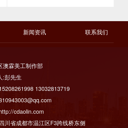
新闻资讯
联系我们
区澳霖美工制作部
人:彭先生
5208261998 13032813719
10943003@qq.com
tp://cdaolin.com
:四川省成都市温江区F3跨线桥东侧