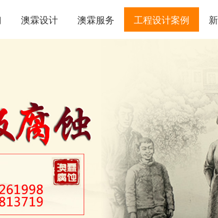
们
澳霖设计
澳霖服务
工程设计案例
新
腐蚀壁画
手工敲铜
锻铜浮雕
锻铜笔画
锻铜圆雕
不锈钢雕塑