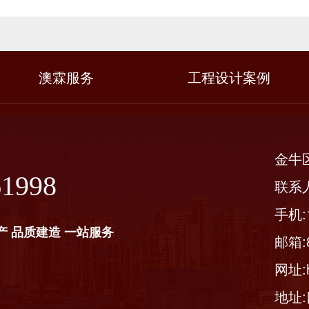
澳霖服务
工程设计案例
金牛
61998
联系
手机:1
产 品质建造 一站服务
邮箱:8
网址:ht
地址