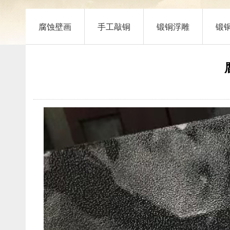
腐蚀壁画
手工敲铜
锻铜浮雕
锻