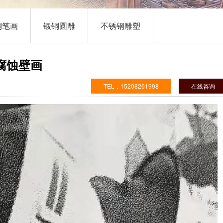
01
02
03
铜笔画
锻铜圆雕
不锈钢雕塑
腐蚀壁画
TEL：15208261998
在线咨询