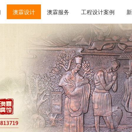
们
澳霖设计
澳霖服务
工程设计案例
新
腐蚀壁画
手工敲铜
锻铜浮雕
锻铜笔画
锻铜圆雕
不锈钢雕塑