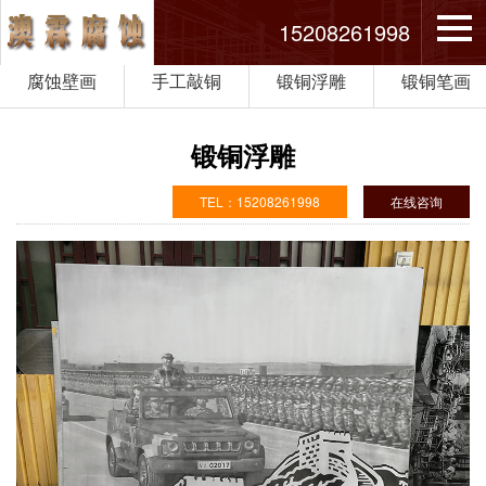
15208261998
腐蚀壁画
手工敲铜
锻铜浮雕
锻铜笔画
锻铜浮雕
TEL：15208261998
在线咨询