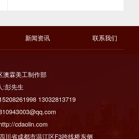
新闻资讯
联系我们
区澳霖美工制作部
人:彭先生
5208261998 13032813719
10943003@qq.com
tp://cdaolin.com
:四川省成都市温江区F3跨线桥东侧