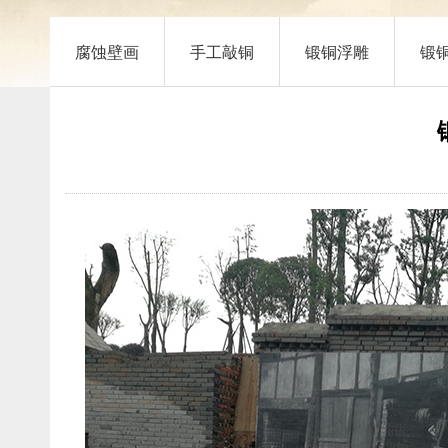
腐蚀壁画
手工敲铜
锻铜浮雕
锻