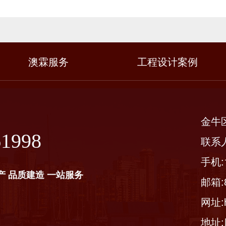
澳霖服务
工程设计案例
金牛
61998
联系
手机:1
产 品质建造 一站服务
邮箱:8
网址:ht
地址