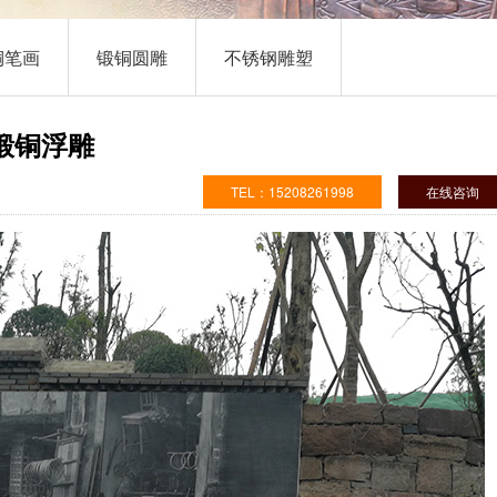
01
02
03
铜笔画
锻铜圆雕
不锈钢雕塑
锻铜浮雕
TEL：15208261998
在线咨询