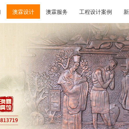
们
澳霖设计
澳霖服务
工程设计案例
新
腐蚀壁画
手工敲铜
锻铜浮雕
锻铜笔画
锻铜圆雕
不锈钢雕塑